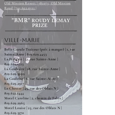
Old Mission Resort | 581075, Old Mission
Road | 705.622.0511 |
"BMR"
ROUDY LEMAY
PRIZE
Ville-Marie
Belle Gueule Traiteur (prêt à manger) | 1, rue
Sainte-Anne |
819.629.4453
La Fringale | 52, rue Sainte-Anne |
819.622.1723
La Gaufrière | 18, rue Sainte-Anne |
819.629.3999
La Gauloise | 6, rue Sainte-Anne |
819.629.2917
Le Chester | 45, rue des Oblats N |
819.622.1444
Motel Caroline | 2, chemin de Fabre |
819.629.2965
Motel Louise | 25, rue des Oblats N |
819.629.3370