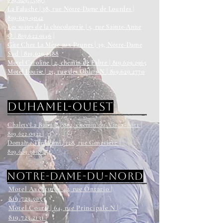
819.629.7599 |
La Faluche | 38, rue Notre-Dame de Lourdes |
819-629-9042
Les suites de la chocolaterie | 5, rue Sainte-Anne
O | 819.622.0146
|
Gîte Chez La Mère aux Prunes | 39, Notre-Dame
Sud | 819.629.2488
Motel Caroline | 2, chemin de Fabre | 819.629.2965
Motel Louise | 25, rue des Oblats N | 819.629.2770
|
Duhamel-Ouest
Chalets La Bannik | 862, chemin du Vieux-Fort |
819.622.0922 |
Domaine Témikami | 128, rue Geneviève |
819.629.3618 |
Notre-Dame-Du-Nord
Motel Aventure | 43, rue Ontario |
819.723.5055
Motel Coutu | 64, rue Principale N |
819.723.2131 |