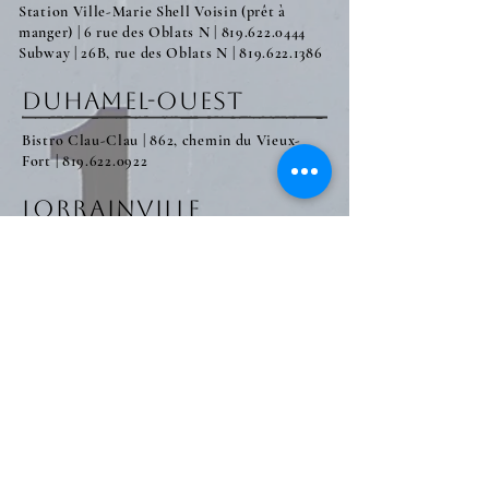
Station Ville-Marie Shell Voisin (prêt à
manger) | 6 rue des Oblats N | 819.622.0444
Subway | 26B, rue des Oblats N |
819.622.1386
duhamel-ouest
Bistro Clau-Clau | 862, chemin du Vieux-
Fort |
819.622.0922
Lorrainville
Chez Nanou (prêt à manger) | 20A, Notre-
Dame E |
819.625.2021
Fritou | 51, rue de l'Église N | 819.625.2020
Restaurant Bournival | 23, Notre-Dame O |
819.625.2224
Saint-Bruno de Guigues
Resto du Colisée | 11, rue Beauchamps |
819.629.8055
saint-édouard de fabre