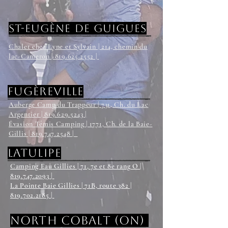
St-Eugène de Guigues
Chalet chez Lyne et Sylvain | 214, chemin du
lac-Cameron | 819.625.2552 |
fugèreville
Auberge Camp du Trappeur | 731, Ch. du Lac
Argentier | 819.629.5243 |
Évasion Témis Camping | 1771, Ch. de la Baie-
Gillis | 819.747.2548 |
latulipe
Camping Eau Gillies | 71, 7e et 8e rang O |
819.747.2093 |
La Pointe Baie Gillies | 71B, route 382 |
819.702.2185 |
north cobalt (on)