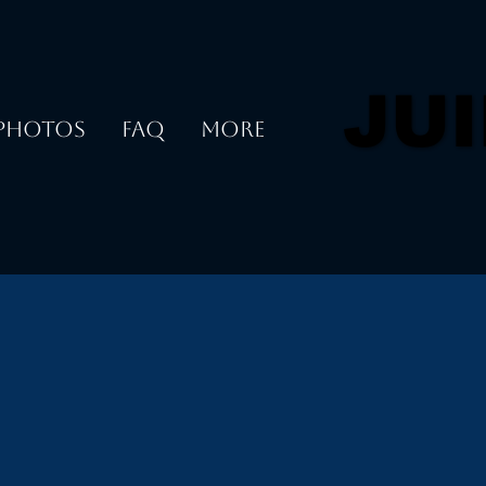
JU
JU
PHOTOS
FAQ
More